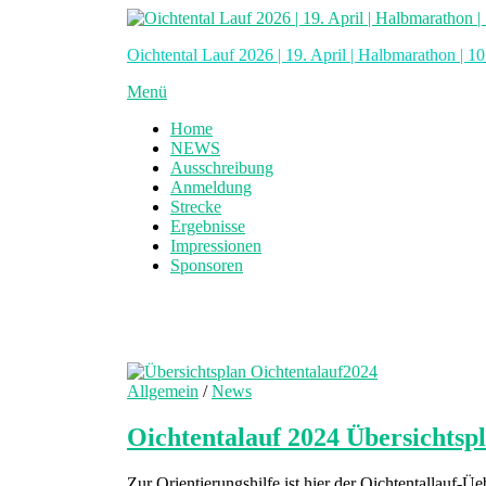
Zum
Inhalt
Oichtental Lauf 2026 | 19. April | Halbmarathon | 1
springen
Menü
Home
NEWS
Ausschreibung
Anmeldung
Strecke
Ergebnisse
Impressionen
Sponsoren
Allgemein
/
News
Oichtentalauf 2024 Übersichtsp
Zur Orientierungshilfe ist hier der Oichtentallauf-